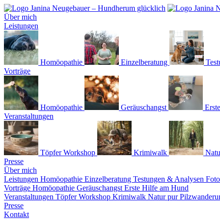
Über mich
Leistungen
Homöopathie
Einzelberatung
Test
Vorträge
Homöopathie
Geräuschangst
Erst
Veranstaltungen
Töpfer Workshop
Krimiwalk
Natu
Presse
Über mich
Leistungen
Homöopathie
Einzelberatung
Testungen & Analysen
Fot
Vorträge
Homöopathie
Geräuschangst
Erste Hilfe am Hund
Veranstaltungen
Töpfer Workshop
Krimiwalk
Natur pur
Pilzwanderu
Presse
Kontakt