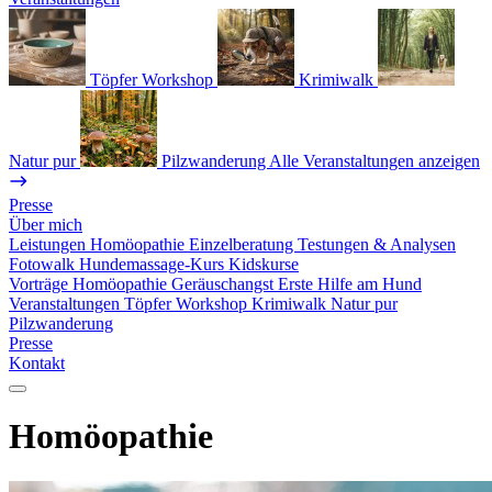
Töpfer Workshop
Krimiwalk
Natur pur
Pilzwanderung
Alle Veranstaltungen anzeigen
Presse
Über mich
Leistungen
Homöopathie
Einzelberatung
Testungen & Analysen
Fotowalk
Hundemassage-Kurs
Kidskurse
Vorträge
Homöopathie
Geräuschangst
Erste Hilfe am Hund
Veranstaltungen
Töpfer Workshop
Krimiwalk
Natur pur
Pilzwanderung
Presse
Kontakt
Homöopathie