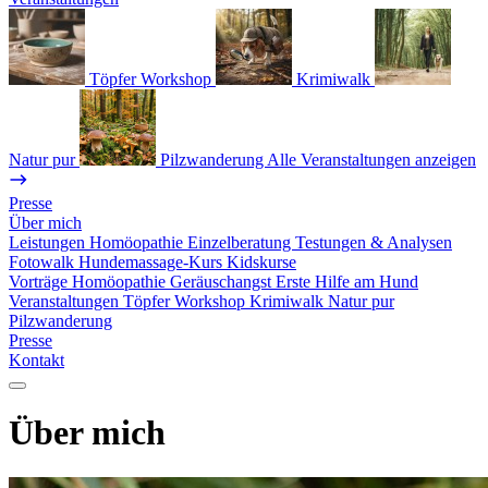
Töpfer Workshop
Krimiwalk
Natur pur
Pilzwanderung
Alle Veranstaltungen anzeigen
Presse
Über mich
Leistungen
Homöopathie
Einzelberatung
Testungen & Analysen
Fotowalk
Hundemassage-Kurs
Kidskurse
Vorträge
Homöopathie
Geräuschangst
Erste Hilfe am Hund
Veranstaltungen
Töpfer Workshop
Krimiwalk
Natur pur
Pilzwanderung
Presse
Kontakt
Über mich