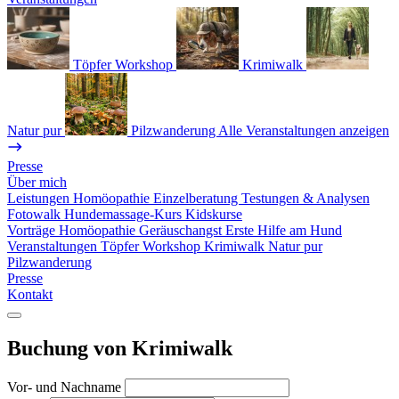
Töpfer Workshop
Krimiwalk
Natur pur
Pilzwanderung
Alle Veranstaltungen anzeigen
Presse
Über mich
Leistungen
Homöopathie
Einzelberatung
Testungen & Analysen
Fotowalk
Hundemassage-Kurs
Kidskurse
Vorträge
Homöopathie
Geräuschangst
Erste Hilfe am Hund
Veranstaltungen
Töpfer Workshop
Krimiwalk
Natur pur
Pilzwanderung
Presse
Kontakt
Buchung von Krimiwalk
Vor- und Nachname